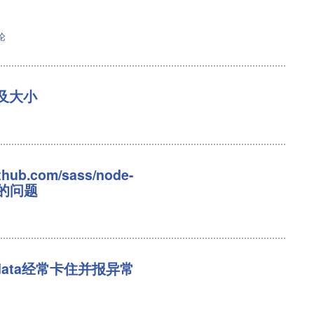
论
状及大小
hub.com/sass/node-
od的问题
tadata经常卡住并报异常