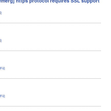
g] https protocol requires SSL support
论
论
评论
评论