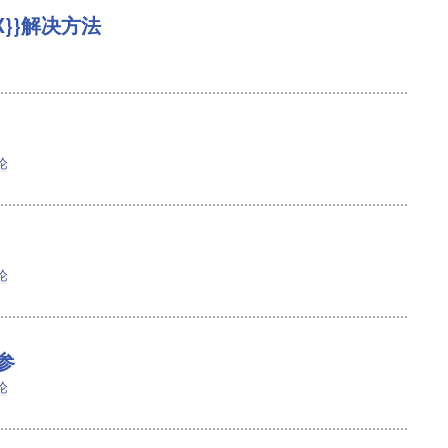
X}}解决方法
论
论
参
论