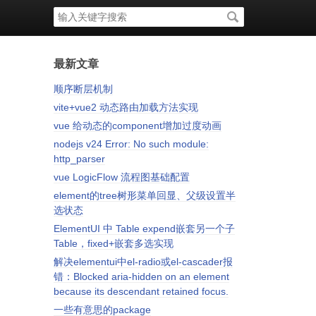
搜
索
关
键
字
最新文章
顺序断层机制
vite+vue2 动态路由加载方法实现
vue 给动态的component增加过度动画
nodejs v24 Error: No such module:
http_parser
vue LogicFlow 流程图基础配置
element的tree树形菜单回显、父级设置半
选状态
ElementUI 中 Table expend嵌套另一个子
Table，fixed+嵌套多选实现
解决elementui中el-radio或el-cascader报
错：Blocked aria-hidden on an element
because its descendant retained focus.
一些有意思的package