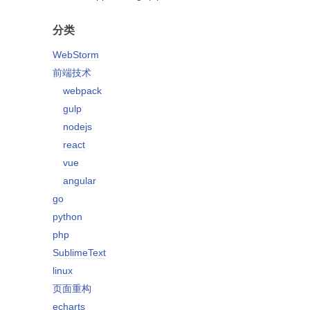
分类
WebStorm
前端技术
webpack
gulp
nodejs
react
vue
angular
go
python
php
SublimeText
linux
页面重构
echarts