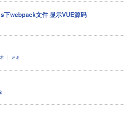
ces下webpack文件 显示VUE源码
术
评论
论