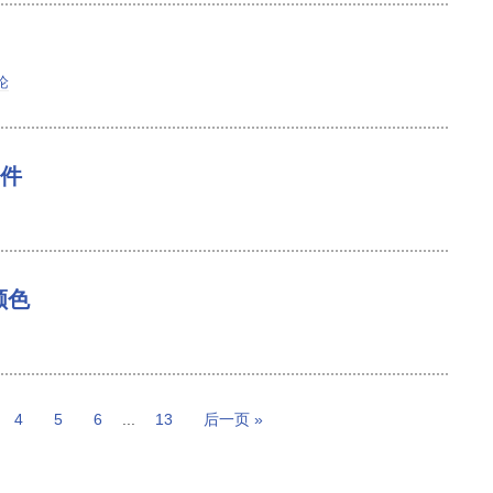
论
事件
颜色
4
5
6
...
13
后一页 »