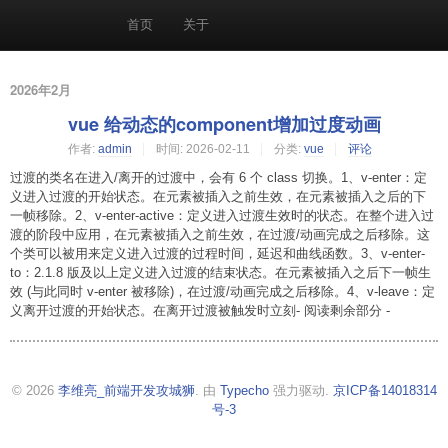
首页
关于
2026年2月
vue 给动态的component增加过度动画
作者:
admin
时间:
2026-02-11
分类:
vue
评论
过渡的类名在进入/离开的过渡中，会有 6 个 class 切换。1、v-enter：定
义进入过渡的开始状态。在元素被插入之前生效，在元素被插入之后的下
一帧移除。2、v-enter-active：定义进入过渡生效时的状态。在整个进入过
渡的阶段中应用，在元素被插入之前生效，在过渡/动画完成之后移除。这
个类可以被用来定义进入过渡的过程时间，延迟和曲线函数。3、v-enter-
to：2.1.8 版及以上定义进入过渡的结束状态。在元素被插入之后下一帧生
效 (与此同时 v-enter 被移除)，在过渡/动画完成之后移除。4、v-leave：定
义离开过渡的开始状态。在离开过渡被触发时立刻- 阅读剩余部分 -
© 2026
李维亮_前端开发攻城狮
. 由
Typecho
强力驱动.
京ICP备14018314
号-3