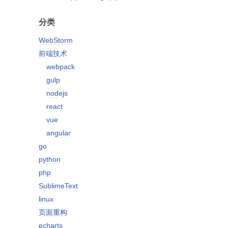
分类
WebStorm
前端技术
webpack
gulp
nodejs
react
vue
angular
go
python
php
SublimeText
linux
页面重构
echarts