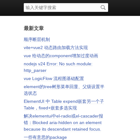
搜
索
关
键
字
最新文章
顺序断层机制
vite+vue2 动态路由加载方法实现
vue 给动态的component增加过度动画
nodejs v24 Error: No such module:
http_parser
vue LogicFlow 流程图基础配置
element的tree树形菜单回显、父级设置半
选状态
ElementUI 中 Table expend嵌套另一个子
Table，fixed+嵌套多选实现
解决elementui中el-radio或el-cascader报
错：Blocked aria-hidden on an element
because its descendant retained focus.
一些有意思的package