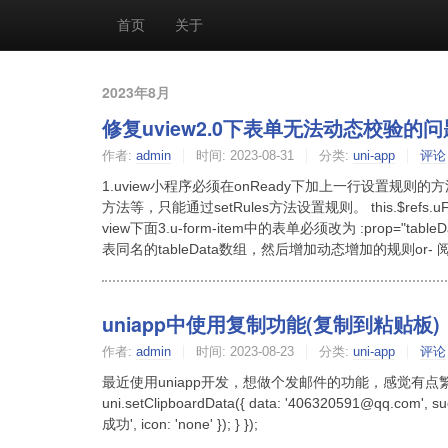
首页
关于
2023年8月
修复uview2.0下表单无法动态校验的问
作者:
admin
时间:
2023-08-31
分类:
uni-app
评论
1.uview小程序必须在onReady下加上一行设置规则的方
方法等，只能通过setRules方法设置规则。 this.$refs.uForm
view下面3.u-form-item中的表单必须改为 :prop="table
表同名的tableData数组，然后增加动态增加的规则or- 
uniapp中使用复制功能(复制到粘贴板)
作者:
admin
时间:
2023-08-23
分类:
uni-app
评论
最近使用uniapp开发，想做个发邮件的功能，感觉有
uni.setClipboardData({ data: '406320591@qq.com', succ
成功', icon: 'none' }); } });