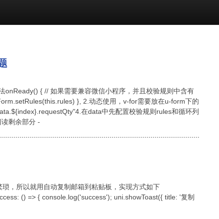
题
法onReady() { // 如果需要兼容微信小程序，并且校验规则中含有
.setRules(this.rules) }, 2.动态使用，v-for需要放在u-form下的
Data.${index}.requestQty"4.在data中先配置校验规则rules和循环列
阅读剩余部分 -
点繁琐，所以就用自动复制邮箱到粘贴板，实现方式如下
ess: () => { console.log('success'); uni.showToast({ title: '复制