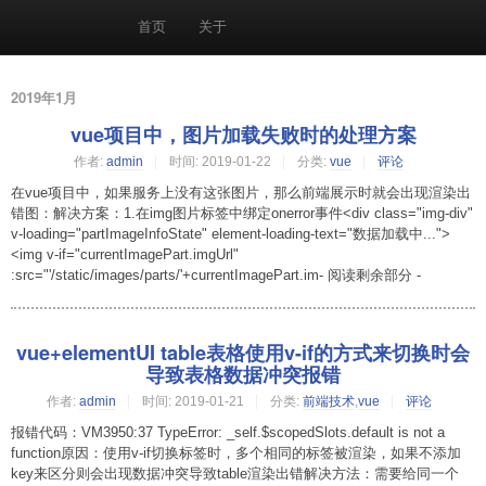
首页
关于
2019年1月
vue项目中，图片加载失败时的处理方案
作者:
admin
时间:
2019-01-22
分类:
vue
评论
在vue项目中，如果服务上没有这张图片，那么前端展示时就会出现渲染出
错图：解决方案：1.在img图片标签中绑定onerror事件<div class="img-div"
v-loading="partImageInfoState" element-loading-text="数据加载中...">
<img v-if="currentImagePart.imgUrl"
:src="'/static/images/parts/'+currentImagePart.im- 阅读剩余部分 -
vue+elementUI table表格使用v-if的方式来切换时会
导致表格数据冲突报错
作者:
admin
时间:
2019-01-21
分类:
前端技术
,
vue
评论
报错代码：VM3950:37 TypeError: _self.$scopedSlots.default is not a
function原因：使用v-if切换标签时，多个相同的标签被渲染，如果不添加
key来区分则会出现数据冲突导致table渲染出错解决方法：需要给同一个