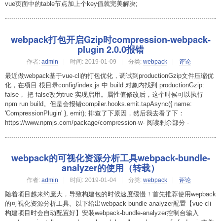
vue页面中的table节点加上个key值就完美解决;
webpack打包开启Gzip时compression-webpack-
plugin 2.0.0报错
作者:
admin
时间:
2019-01-09
分类:
webpack
评论
最近做webpack基于vue-cli的打包优化，调试到productionGzip文件压缩优
化，在项目 根目录config/index.js 中 build 对象内找到 productionGzip:
false， 把 false改为true 实现启用。属性值修改后，这个时候可以执行
npm run build。但是会报错compiler.hooks.emit.tapAsync({ name:
'CompressionPlugin' }, emit); 排查了下原因，然后我去看了下：
https://www.npmjs.com/package/compression-w- 阅读剩余部分 -
webpack的可视化资源分析工具webpack-bundle-
analyzer的使用（转载）
作者:
admin
时间:
2019-01-04
分类:
webpack
评论
随着项目越来约庞大，导致构建包的时候速度缓慢！首先推荐使用wepback
的可视化资源分析工具。以下给出webpack-bundle-analyzer配置【vue-cli
构建项目时会自动配置好】安装webpack-bundle-analyzer控制台输入