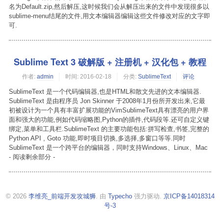
名为Default.zip,然后解压,这时候我们会从解压出来的文件中发现很多以
sublime-menu结尾的文件,用文本编辑器编辑这些文件修改对应的文字即
可.
Sublime Text 3 破解版 + 注册机 + 汉化包 + 教程
作者:
admin
时间:
2016-02-18
分类:
SublimeText
评论
SublimeText 是一个代码编辑器,也是HTML和散文先进的文本编辑器.
SublimeText 是由程序员 Jon Skinner 于2008年1月份所开发出来,它最
初被设计为一个具有丰富扩展功能的VimSublimeText具有漂亮的用户界
面和强大的功能,例如代码缩略图,Python的插件,代码段等.还可自定义键
绑定,菜单和工具栏.SublimeText 的主要功能包括:拼写检查,书签,完整的
Python API , Goto 功能,即时项目切换,多选择,多窗口等等.同时
SublimeText 是一个跨平台的编辑器，同时支持Windows、Linux、Mac
- 阅读剩余部分 -
© 2026
李维亮_前端开发攻城狮
. 由
Typecho
强力驱动.
京ICP备14018314
号-3