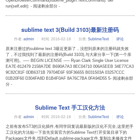
OpenBrowserCommand(sublime_plugin.TextCommand): def
run(self,edit): - 阅读剩余部分 -
sublime text 3(Build 3103)最新注册码
作者:
admin
时间:
2016-02-18
分类:
SublimeText
评论
原来注册过的sublime text 3最近更新了，没想到原来的注册码就失效
了，不过我找到了最新的注册码(Build 3103),与大家分享一下(第一个亲
测可用)。—– BEGIN LICENSE —– Ryan Clark Single User License
EA7E-812479 2158A7DE B690A7A3 8EC04710 006A5EEB 34E77CA3
9C82C81F 0DB6371B 79704E6F 93F36655 B031503A 03257CCC
01B20F60 D304FA8D B1B4F0AF 8A76C7BA 0FA94D55 5- 阅读剩余部
分 -
Sublime Text 手工汉化方法
作者:
admin
时间:
2016-02-18
分类:
SublimeText
评论
之前有发布ST3的汉化插件,有同学回复说最新版的汉化不完全,这里把手
工汉化的方法贴一下首先安装官方的Sublime Text打开安装目录下的
Packages文件夹,找到Default.sublime-package文件,复制出来修改文件