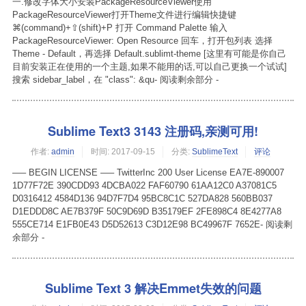
一.修改字体大小安装PackageResourceViewer使用
PackageResourceViewer打开Theme文件进行编辑快捷键
⌘(command)+⇧(shift)+P 打开 Command Palette 输入
PackageResourceViewer: Open Resource 回车，打开包列表 选择
Theme - Default，再选择 Default.sublimt-theme [这里有可能是你自己
目前安装正在使用的一个主题,如果不能用的话,可以自己更换一个试试]
搜索 sidebar_label，在 "class": &qu- 阅读剩余部分 -
Sublime Text3 3143 注册码,亲测可用!
作者:
admin
时间:
2017-09-15
分类:
SublimeText
评论
—– BEGIN LICENSE —– TwitterInc 200 User License EA7E-890007
1D77F72E 390CDD93 4DCBA022 FAF60790 61AA12C0 A37081C5
D0316412 4584D136 94D7F7D4 95BC8C1C 527DA828 560BB037
D1EDDD8C AE7B379F 50C9D69D B35179EF 2FE898C4 8E4277A8
555CE714 E1FB0E43 D5D52613 C3D12E98 BC49967F 7652E- 阅读剩
余部分 -
Sublime Text 3 解决Emmet失效的问题