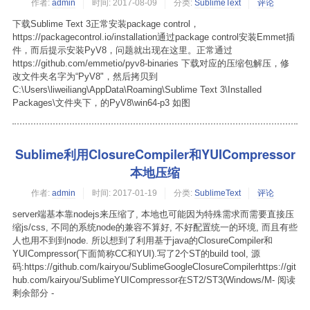
作者:
admin
时间:
2017-08-09
分类:
SublimeText
评论
下载Sublime Text 3正常安装package control，
https://packagecontrol.io/installation通过package control安装Emmet插
件，而后提示安装PyV8，问题就出现在这里。正常通过
https://github.com/emmetio/pyv8-binaries 下载对应的压缩包解压，修
改文件夹名字为“PyV8"，然后拷贝到
C:\Users\liweiliang\AppData\Roaming\Sublime Text 3\Installed
Packages\文件夹下，的PyV8\win64-p3 如图
Sublime利用ClosureCompiler和YUICompressor
本地压缩
作者:
admin
时间:
2017-01-19
分类:
SublimeText
评论
server端基本靠nodejs来压缩了, 本地也可能因为特殊需求而需要直接压
缩js/css, 不同的系统node的兼容不算好, 不好配置统一的环境, 而且有些
人也用不到到node. 所以想到了利用基于java的ClosureCompiler和
YUICompressor(下面简称CC和YUI).写了2个ST的build tool, 源
码:https://github.com/kairyou/SublimeGoogleClosureCompilerhttps://git
hub.com/kairyou/SublimeYUICompressor在ST2/ST3(Windows/M- 阅读
剩余部分 -