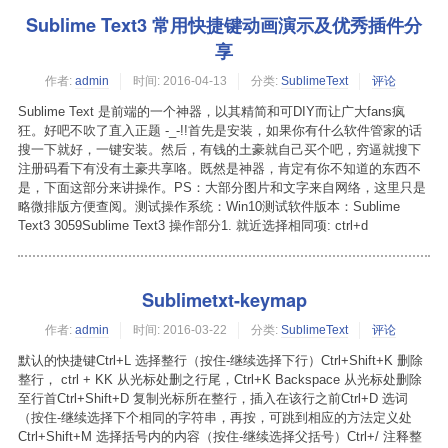
Sublime Text3 常用快捷键动画演示及优秀插件分
享
作者:
admin
时间:
2016-04-13
分类:
SublimeText
评论
Sublime Text 是前端的一个神器，以其精简和可DIY而让广大fans疯
狂。好吧不吹了直入正题 -_-!!首先是安装，如果你有什么软件管家的话
搜一下就好，一键安装。然后，有钱的土豪就自己买个吧，穷逼就搜下
注册码看下有没有土豪共享咯。既然是神器，肯定有你不知道的东西不
是，下面这部分来讲操作。PS：大部分图片和文字来自网络，这里只是
略微排版方便查阅。测试操作系统：Win10测试软件版本：Sublime
Text3 3059Sublime Text3 操作部分1. 就近选择相同项: ctrl+d
Sublimetxt-keymap
作者:
admin
时间:
2016-03-22
分类:
SublimeText
评论
默认的快捷键Ctrl+L 选择整行（按住-继续选择下行）Ctrl+Shift+K 删除
整行， ctrl + KK 从光标处删之行尾，Ctrl+K Backspace 从光标处删除
至行首Ctrl+Shift+D 复制光标所在整行，插入在该行之前Ctrl+D 选词
（按住-继续选择下个相同的字符串，再按，可跳到相应的方法定义处
Ctrl+Shift+M 选择括号内的内容（按住-继续选择父括号）Ctrl+/ 注释整