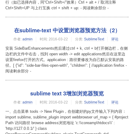
行（如已选择内容，同“Ctrl+Shift+/”效果）Ctrl + alt + / 取消注释
Ctrl+Shift+UP 与上行互换 ctrl + shift + up: - 阅读剩余部分 -
在sublime-text 中设置浏览器预览方法（2）
作者:
admin
时间:
2016-03-22
分类:
SublimeText
评论
安装 SideBarEnhancements然后通过ctrl + k, ctrl + b打开侧边栏，在侧
边栏的文件中右击，找到 open width -> edit applications然后在这里边
设置firefox打开的方式。application : 路径要修改为自己默认安装的路
径。[ {"id": "side-bar-files-open-with", "children": [ //application firefox -
阅读剩余部分 -
sublime text 3增加浏览器预览
作者:
admin
时间:
2016-03-22
分类:
SublimeText
评论
一、点击菜单 tools -> New Plugin，在创建好的py文件输入下列内容：
import sublime, sublime_plugin import webbrowser url_map = { #project
Path 访问路径 browse address浏览地址 'c:\\coreamp\htdocs\\' :
'http://127.0.0.1/' } class