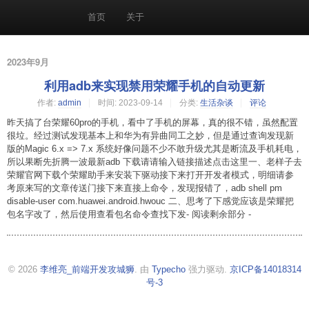
首页
关于
2023年9月
利用adb来实现禁用荣耀手机的自动更新
作者:
admin
时间:
2023-09-14
分类:
生活杂谈
评论
昨天搞了台荣耀60pro的手机，看中了手机的屏幕，真的很不错，虽然配置
很垃。经过测试发现基本上和华为有异曲同工之妙，但是通过查询发现新
版的Magic 6.x => 7.x 系统好像问题不少不敢升级尤其是断流及手机耗电，
所以果断先折腾一波最新adb 下载请请输入链接描述点击这里一、老样子去
荣耀官网下载个荣耀助手来安装下驱动接下来打开开发者模式，明细请参
考原来写的文章传送门接下来直接上命令，发现报错了，adb shell pm
disable-user com.huawei.android.hwouc 二、思考了下感觉应该是荣耀把
包名字改了，然后使用查看包名命令查找下发- 阅读剩余部分 -
© 2026
李维亮_前端开发攻城狮
. 由
Typecho
强力驱动.
京ICP备14018314
号-3