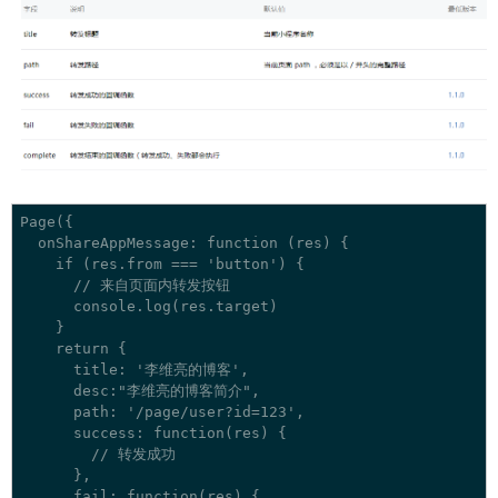
Page({

  onShareAppMessage: function (res) {

    if (res.from === 'button') {

      // 来自页面内转发按钮

      console.log(res.target)

    }

    return {

      title: '李维亮的博客',

      desc:"李维亮的博客简介",

      path: '/page/user?id=123',

      success: function(res) {

        // 转发成功

      },

      fail: function(res) {
