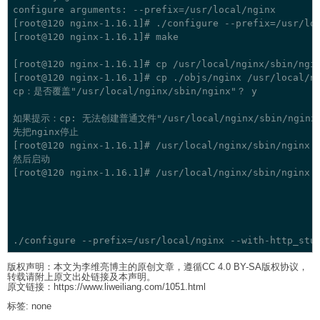
configure arguments: --prefix=/usr/local/nginx

[root@120 nginx-1.16.1]# ./configure --prefix=/usr/loc
[root@120 nginx-1.16.1]# make

[root@120 nginx-1.16.1]# cp /usr/local/nginx/sbin/ngin
[root@120 nginx-1.16.1]# cp ./objs/nginx /usr/local/ng
cp：是否覆盖"/usr/local/nginx/sbin/nginx"？ y

如果提示：cp: 无法创建普通文件"/usr/local/nginx/sbin/nginx
先把nginx停止

[root@120 nginx-1.16.1]# /usr/local/nginx/sbin/nginx -
然后启动

[root@120 nginx-1.16.1]# /usr/local/nginx/sbin/nginx

版权声明：本文为李维亮博主的原创文章，遵循CC 4.0 BY-SA版权协议，
转载请附上原文出处链接及本声明。
原文链接：https://www.liweiliang.com/1051.html
标签: none