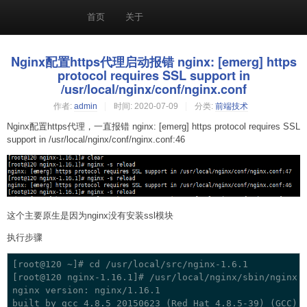
首页
关于
Nginx配置https代理启动报错 nginx: [emerg] https
protocol requires SSL support in
/usr/local/nginx/conf/nginx.conf
作者:
admin
时间:
2020-07-09
分类:
前端技术
Nginx配置https代理，一直报错 nginx: [emerg] https protocol requires SSL
support in /usr/local/nginx/conf/nginx.conf:46
这个主要原生是因为nginx没有安装ssl模块
执行步骤
[root@120 ~]# cd /usr/local/src/nginx-1.6.1

[root@120 nginx-1.16.1]# /usr/local/nginx/sbin/nginx -
nginx version: nginx/1.16.1

built by gcc 4.8.5 20150623 (Red Hat 4.8.5-39) (GCC) 
