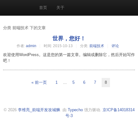
首页
关于
分类 前端技术 下的文章
世界，您好！
作者:
admin
时间:
2015-10-13
分类:
前端技术
评论
欢迎使用WordPress。这是您的第一篇文章。编辑或删除它，然后开始写作
吧！
« 前一页
1
...
5
6
7
8
© 2026
李维亮_前端开发攻城狮
. 由
Typecho
强力驱动.
京ICP备14018314
号-3