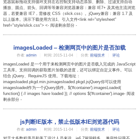
览器鼠标拖动支持循环支持左右控制支持动态添加、删除、过滤支持自动
播放、圆点、箭头、回调等等兼容浏览器兼容：兼容 IE7+ 及其他主流浏览
器，若要兼容 IE7，需修改 CSS（slick.css）。jQuery兼容：兼容 1.7 及
以上版本。演示下载使用方法1、引入文件<link rel="stylesheet"
href="style/slick.css"> <- 阅读剩余部分 -
imagesLoaded – 检测网页中的图片是否加载
作者:
admin
时间:
2015-11-04
分类:
前端技术
评论
imagesLoaded 是一个用于来检测网页中的图片是否载入完成的 JavaScript
工具库。支持回调的获取图片加载的进度，还可以绑定自定义事件。可以
结合 jQuery、RequireJS 使用。下载地址：
imagesloaded.pkgd.min.jsimagesloaded.pkgd.jsjQuery你可以使用
imagesloaded作为一个jQuery插件。$('#container').imagesLoaded(
function() { // images have loaded }); // options $('#container').image- 阅读
剩余部分 -
js判断IE版本，禁止低版本IE浏览器代码
作者:
admin
时间:
2015-11-04
分类:
前端技术
评论
对于大多数程序员和美工设计人员来说，ie6,7漏洞颇多 ，兼容性问题不