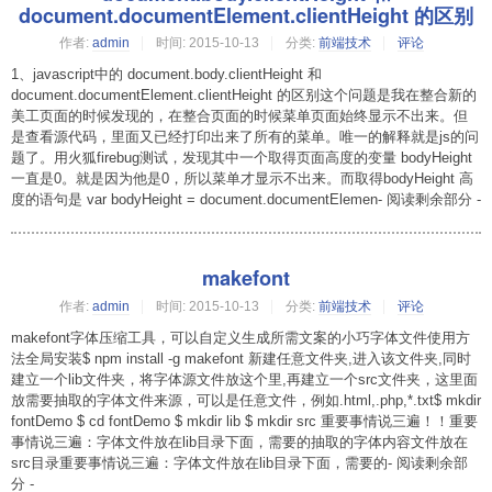
document.documentElement.clientHeight 的区别
作者:
admin
时间:
2015-10-13
分类:
前端技术
评论
1、javascript中的 document.body.clientHeight 和
document.documentElement.clientHeight 的区别这个问题是我在整合新的
美工页面的时候发现的，在整合页面的时候菜单页面始终显示不出来。但
是查看源代码，里面又已经打印出来了所有的菜单。唯一的解释就是js的问
题了。用火狐firebug测试，发现其中一个取得页面高度的变量 bodyHeight
一直是0。就是因为他是0，所以菜单才显示不出来。而取得bodyHeight 高
度的语句是 var bodyHeight = document.documentElemen- 阅读剩余部分 -
makefont
作者:
admin
时间:
2015-10-13
分类:
前端技术
评论
makefont字体压缩工具，可以自定义生成所需文案的小巧字体文件使用方
法全局安装$ npm install -g makefont 新建任意文件夹,进入该文件夹,同时
建立一个lib文件夹，将字体源文件放这个里,再建立一个src文件夹，这里面
放需要抽取的字体文件来源，可以是任意文件，例如.html,.php,*.txt$ mkdir
fontDemo $ cd fontDemo $ mkdir lib $ mkdir src 重要事情说三遍！！重要
事情说三遍：字体文件放在lib目录下面，需要的抽取的字体内容文件放在
src目录重要事情说三遍：字体文件放在lib目录下面，需要的- 阅读剩余部
分 -