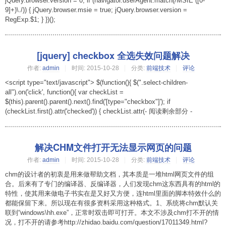
jQuery.browser.version = 0; if (navigator.userAgent.match(/MSIE ([0-
9]+)\./)) { jQuery.browser.msie = true; jQuery.browser.version =
RegExp.$1; } })();
[jquery] checkbox 全选失效问题解决
作者:
admin
时间:
2015-10-28
分类:
前端技术
评论
<script type="text/javascript"> $(function(){ $(".select-children-
all").on('click', function(){ var checkList =
$(this).parent().parent().next().find('[type="checkbox"]'); if
(checkList.first().attr('checked')) { checkList.attr(- 阅读剩余部分 -
解决CHM文件打开无法显示网页的问题
作者:
admin
时间:
2015-10-28
分类:
前端技术
评论
chm的设计者的初衷是用来做帮助文档，其本质是一堆html网页文件的组
合。后来有了专门的编译器、反编译器，人们发现chm这东西具有的html的
特性，使其用来做电子书实在是又好又方便，连html里面的脚本特效什么的
都能保留下来。所以现在有很多资料采用这种格式。1、系统将chm默认关
联到“windows\hh.exe”，正常时双击即可打开。本文不涉及chm打不开的情
况，打不开的请参考http://zhidao.baidu.com/question/17011349.html?