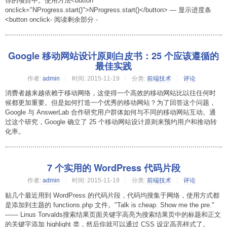
你的项目中。使用方法<button
onclick="NProgress.start()">NProgress.start()</button> — 显示进度条
<button onclick- 阅读剩余部分 -
Google 移动网站设计原则白皮书：25 个应该遵循的
最佳实践
作者:
admin
时间:
2015-11-19
分类:
前端技术
评论
消费者越来越依赖于移动网络，这使得一个高效的移动网站比以往任何时
候都更加重要。但是如何打造一个优秀的移动网站？为了回答这个问题，
Google 与 AnswerLab 合作研究用户群体如何与不同的移动网站互动。通
过这个研究，Google 确立了 25 个移动网站设计原则来预约用户和推动转
化率。
7 个实用的 WordPress 代码片段
作者:
admin
时间:
2015-11-19
分类:
前端技术
评论
贴几个最近用到 WordPress 的代码片段，代码均搜集于网络，使用方式都
是添加到主题的 functions.php 文件。"Talk is cheap. Show me the pre."
—— Linus Torvalds搜索结果页面关键字高亮为搜索结果页中的标题和正文
的关键字添加 highlight 类，然后你就可以通过 CSS 设定高亮样式了。