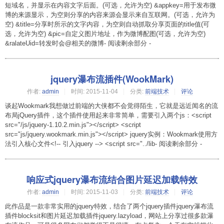
短域名，并显示在内容文字后面。(可选，允许为空) &appkey=用于发布微
博的来源显示，为空则分享的内容来源会显示来自互联网。(可选，允许为
空) &title=分享时所示的文字内容，为空则自动抓取分享页面的title值(可
选，允许为空) &pic=自定义图片地址，作为微博配图(可选，允许为空)
&ralateUid=转发时会@相关的微博- 阅读剩余部分 -
jquery瀑布流插件(WookMark)
作者:
admin
时间:
2015-11-04
分类:
前端技术
评论
谈起Wookmark我想做过前端的大侠都不会觉得陌生，它就是远近闻名的流
布局jQuery插件，这个插件使用起来非常简单，需要引入两个js：<script
src="/js/jquery-1.10.2.min.js"></script> <script
src="js/jquery.wookmark.min.js"></script> jquery实例：Wookmark使用方
法引入核心文件<!-- 引入jquery --> <script src="../lib- 阅读剩余部分 -
响应式jquery瀑布流结合图片延迟加载特效
作者:
admin
时间:
2015-11-03
分类:
前端技术
评论
此作品是一款非常实用的jquery特效，结合了两个jquery插件jquery瀑布流
插件blocksit和图片延迟加载插件jquery.lazyload，网站上分享过很多款瀑