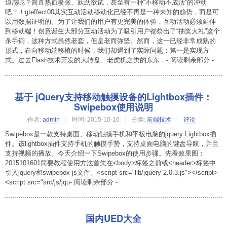
迫感呢？简直热血喷张、跃跃欲试，甚至有一种“不移动不成活”的冲动
吧？！gteffect00其实互动活动移动化已经不再是一种未知的趋势，而是可
以用数据证明的。为了让我们的用户有更完美的体验，互动活动必须延伸
到移动端！创意诞生大部分互动活动为了吸引用户都祭出了“抽奖大礼”这个
杀手锏，这种方式虽然老套，但是老而弥坚。然而，这一已经非常成熟的
形式，在向移动端移植的时候，我们却遇到了实际问题：第一是实现方
式。过去Flash技术开发的大转盘、老虎机之类的东东，- 阅读剩余部分 -
基于 jQuery支持移动触摸设备的Lightbox插件：
Swipebox使用说明
作者:
admin
时间:
2015-10-16
分类:
前端技术
评论
Swipebox是一款支持桌面、移动触摸手机和平板电脑的jquery Lightbox插
件。该lightbox插件支持手机的触摸手势，支持桌面电脑的键盘导航，并且
支持视频的播放。今天介绍一下Swipebox的使用步骤。先看效果图：
2015101601简要教程使用方法首先在<body>标签之前或<header>标签中
引入jquery和swipebox js文件。<script src="lib/jquery-2.0.3.js"></script>
<script src="src/js/jqu- 阅读剩余部分 -
国内UED大全