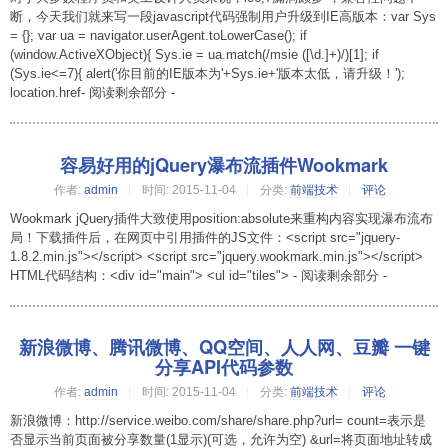
断，今天我们就来写一段javascript代码强制用户升级到IE高版本：var Sys
= {}; var ua = navigator.userAgent.toLowerCase(); if
(window.ActiveXObject){ Sys.ie = ua.match(/msie ([\d.]+)/)[1]; if
(Sys.ie<=7){ alert('你目前的IE版本为'+Sys.ie+'版本太低，请升级！');
location.href- 阅读剩余部分 -
容易好用的jQuery瀑布流插件Wookmark
作者:
admin
时间:
2015-11-04
分类:
前端技术
评论
Wookmark jQuery插件大致使用position:absolute来重构内容实现瀑布流布
局！下载插件后，在网页中引用插件的JS文件：<script src="jquery-
1.8.2.min.js"></script> <script src="jquery.wookmark.min.js"></script>
HTML代码结构：<div id="main"> <ul id="tiles"> - 阅读剩余部分 -
新浪微博、腾讯微博、QQ空间、人人网、豆瓣 一键
分享API代码参数
作者:
admin
时间:
2015-11-04
分类:
前端技术
评论
新浪微博：http://service.weibo.com/share/share.php?url= count=表示是
否显示当前页面被分享数量(1显示)(可选，允许为空) &url=将页面地址转成