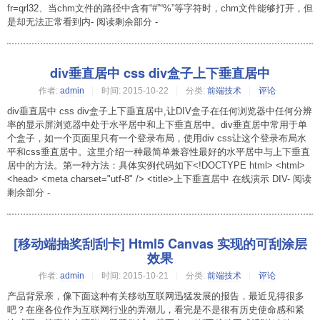
fr=qrl32、当chm文件的路径中含有“#”“%”等字符时，chm文件能够打开，但
是却无法正常看到内- 阅读剩余部分 -
div垂直居中 css div盒子上下垂直居中
作者:
admin
时间:
2015-10-22
分类:
前端技术
评论
div垂直居中 css div盒子上下垂直居中,让DIV盒子在任何浏览器中任何分辨
率的显示屏浏览器中处于水平居中和上下垂直居中。div垂直居中常用于单
个盒子，如一个页面里只有一个登录布局，使用div css让这个登录布局水
平和css垂直居中。这里介绍一种最简单兼容性最好的水平居中与上下垂直
居中的方法。第一种方法：具体实例代码如下<!DOCTYPE html> <html>
<head> <meta charset="utf-8" /> <title>上下垂直居中 在线演示 DIV- 阅读
剩余部分 -
[移动端抽奖刮刮卡] Html5 Canvas 实现的可刮涂层
效果
作者:
admin
时间:
2015-10-21
分类:
前端技术
评论
产品背景亲，像下面这种有关移动互联网迅猛发展的报告，最近见得很多
吧？在座各位作为互联网行业的弄潮儿，看完是不是很有历史使命感和紧