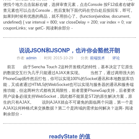
便找个地方点击鼠标右键，选择审查元素，点击Console 按F12或者右键审
查元素也可以点击Console，然后复制下面代码在空白处后按回车，即可。
如果到时候有优惠的商品，就不用担心了。(function(window, document,
undefined) { var interval = 800; var closeDelay = 200; var index = 0; var
couponLinks; var getC- 阅读剩余部分 -
说说JSON和JSONP，也许你会豁然开朗
作者:
admin
时间:
2015-10-29
分类:
前端技术
评论
前言 由于Sencha Touch 2这种开发模式的特性，基本决定了它原生
的数据交互行为几乎只能通过AJAX来实现。 当然了，通过调用强大的
PhoneGap插件然后打包，你可以实现100%的Socket通讯和本地数据库功
能，又或者通过HTML5的WebSocket也可以实现与服务器的通讯和服务端
推功能，但这两种方式都有其局限性，前者需要PhoneGap支持，后者要求
用户设备必须支持WebSocket，因此都不能算是ST2的原生解决方案，原
生的只有AJAX。 说到AJAX就会不可避免的面临两个问题，第一个是
AJAX以何种格式来交换数据？第二个是跨域的需求如何解决？这两- 阅读
剩余部分 -
readyState 的值