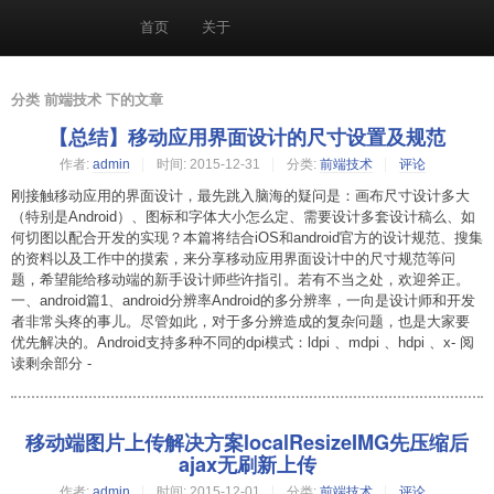
首页
关于
分类 前端技术 下的文章
【总结】移动应用界面设计的尺寸设置及规范
作者:
admin
时间:
2015-12-31
分类:
前端技术
评论
刚接触移动应用的界面设计，最先跳入脑海的疑问是：画布尺寸设计多大
（特别是Android）、图标和字体大小怎么定、需要设计多套设计稿么、如
何切图以配合开发的实现？本篇将结合iOS和android官方的设计规范、搜集
的资料以及工作中的摸索，来分享移动应用界面设计中的尺寸规范等问
题，希望能给移动端的新手设计师些许指引。若有不当之处，欢迎斧正。
一、android篇1、android分辨率Android的多分辨率，一向是设计师和开发
者非常头疼的事儿。尽管如此，对于多分辨造成的复杂问题，也是大家要
优先解决的。Android支持多种不同的dpi模式：ldpi 、mdpi 、hdpi 、x- 阅
读剩余部分 -
移动端图片上传解决方案localResizeIMG先压缩后
ajax无刷新上传
作者:
admin
时间:
2015-12-01
分类:
前端技术
评论