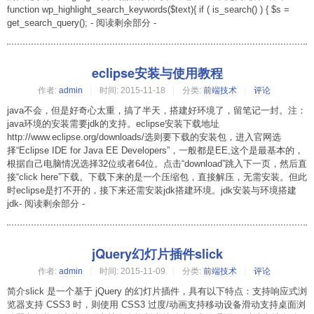
function wp_highlight_search_keywords($text){ if ( is_search() ) { $s =
get_search_query(); - 阅读剩余部分 -
eclipse安装与使用教程
作者:
admin
时间:
2015-11-18
分类:
前端技术
评论
java不会，但是好奇心太重，搞了半天，搭建好环境了，留笔记一封。注：
java环境的安装需要jdk的支持。eclipse安装下载地址
http://www.eclipse.org/downloads/选则要下载的安装包，进入官网选
择“Eclipse IDE for Java EE Developers”，一般都是EE,这个是最基本的，
根据自己电脑情况选择32位或者64位。点击“download”跳入下一页，然后直
接“click here”下载。下载下来的是一个压缩包，直接解压，无需安装。但此
时eclipse是打不开的，接下来还需安装jdk搭建环境。jdk安装与环境搭建
jdk- 阅读剩余部分 -
jQuery幻灯片插件slick
作者:
admin
时间:
2015-11-09
分类:
前端技术
评论
简介slick 是一个基于 jQuery 的幻灯片插件，具有以下特点：支持响应式浏
览器支持 CSS3 时，则使用 CSS3 过度/动画支持移动设备滑动支持桌面浏