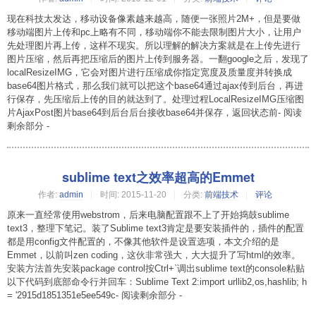
现在科技太发达，移动设备像素越来越高，随便一张照片2M+，但是要做
移动端图片上传和pc上略有不同，移动端你不能去限制图片大小，让用户
先处理图片再上传，这样不现实。所以理解的解决方案就是在上传先进行
图片压缩，然后再把压缩后的图片上传到服务器。一翻google之后，发现了
localResizeIMG，它会对图片进行压缩成你指定宽度及质量度并转换成
base64图片格式，那么我们就可以把这个base64通过ajax传到后台，再进
行保存，先压缩后上传的目的就达到了。处理过程LocalResizeIMG压缩图
片AjaxPost图片base64到后台后台接收base64并保存，返回状态前- 阅读
剩余部分 -
sublime text之效率超高的Emmet
作者:
admin
时间:
2015-11-20
分类:
前端技术
评论
原来一直经常使用webstrom，后来电脑配置跟不上了开始捣鼓sublime
text3，整理下笔记。装了Sublime text3肯定是要安装插件的，插件的配置
都是用config文件配置的，不像其他软件是设置选项，本文介绍的是
Emmet，以前叫zen coding，这伙非常强大，大大提升了写html的效率。
安装方法首先安装package control按Ctrl+`调出sublime text的console粘贴
以下代码到底部命令行并回车：Sublime Text 2:import urllib2,os,hashlib; h
= '2915d1851351e5ee549c- 阅读剩余部分 -