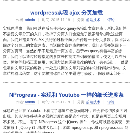
wordpress实现 ajax 分页加载
作者:
admin
时间:
2015-11-19
分类:
前端技术
评论
实现原理由于我们可以在后台使用wp query来输出文章列表，所以我们并
不需要文章分页的入口，砍掉了分页入口也避免了搜索引擎抓取这些页
面。我们只需要在AJAX 执行的过程中向后台传递一个分页参数，就可以返
回这个分页上的文章列表。再返回文章列表的时候，我们还需要返回下一
分页的页码，当然如果不是最后一页的话。鉴于wp query有着丰富的参
数，我们可以通过转递指定的参数来控制文章列表的输出，使之可以在分
类、标签等归档正常使用。实现方法你需要修改的地方一共有2处，一处是
包裹你文章列表的容器，一处是根据的文章列表的样式跳转输出结构。文
章结构输出函数，这个要根据你自己的主题进行修改，- 阅读剩余部分 -
NProgress - 实现和 Youtube 一样的细长进度条
作者:
admin
时间:
2015-11-19
分类:
前端技术
评论
你也许已经在 Youtube 上看过了那道红色激光脉冲，它会在你切换页面时
出现。其实许多移动浏览器的进度条都是这个样式，但是在网页上实现可
不多见。不过，有了 NProgress 这个 jQuery 插件，你也可以轻松实现！安
装依赖于 jQuery (1.8版本及以上)，添加 nprogress.js 和 nprogress.css 到