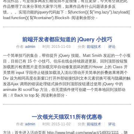
布流作品，可是很多网友们都觉得不是很懂，有点复杂，今天有空就把此
作品整理了出来分享给大家学习用，如果作品有什么问题请多多反
馈。。。实现功能的jquery代码如下：$(function(){ $("img.lazy").lazyload({
load:function(){ $('#container').BlocksIt- 阅读剩余部分 -
前端开发者都应知道的 jQuery 小技巧
作者:
admin
时间:
2015-11-03
分类:
前端技术
评论
一个简单技巧的集合，帮你提升 jQuery 技能。Matt Smith 发起的一个小项
目，目前已有 15 个 小技巧。伯乐在线会持续跟进更新。回到顶部按钮预
加载图片检查图片是否加载完毕自动修复损坏的图片Hover 上的 Class 开
关禁用 input 字段停止链接加载淡入淡出/滑动开关简单的折叠效果将两个
Div 设为相同高度在新窗口打开外部链接找到文本元素切换可视与隐藏的触
发器Ajax 调用的错误处理链式操作回到顶部按钮通过使用 jQuery 中的
animate 和 scrollTop 方法，你无需插件便可创建一个简单地回到顶部动
画：// Back to top $(- 阅读剩余部分 -
一次领光天猫双11所有优惠卷
作者:
admin
时间:
2015-11-02
分类:
前端技术
评论
方法：首先进入活动页面 http://www.tmall.com/wow/act/14931/1111 ，随