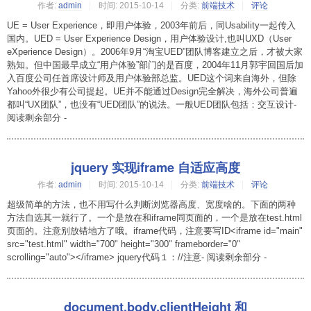
作者:
admin
时间:
2015-10-14
分类:
前端技术
评论
UE = User Experience，即用户体验，2003年前后，同Usability一起传入
国内。UED = User Experience Design，用户体验设计,也叫UXD（User
eXperience Design）。2006年9月“淘宝UED”团队博客建立之后，才被大家
熟知。但中国最早成立“用户体验”部门的是百度，2004年11月郭宇回国后加
入百度公司任首席设计师及用户体验部总监。UED这个词来自海外，但除
Yahoo外很少有公司提起。UE并不能通过Design完全解决，海外公司普遍
都叫“UX团队”，也没有“UED团队”的说法。一般UED团队包括：交互设计-
阅读剩余部分 -
jquery 实现iframe 自适应高度
作者:
admin
时间:
2015-10-14
分类:
前端技术
评论
超级简单的方法，也不用写什么判断浏览器高度、宽度啥的。下面的两种
方法自选其一就行了。一个是放在和iframe同页面的，一个是放在test.html
页面的。注意别放错地方了哦。iframe代码，注意要写ID<iframe id="main"
src="test.html" width="700" height="300" frameborder="0"
scrolling="auto"></iframe> jquery代码１：//注意- 阅读剩余部分 -
document.body.clientHeight 和