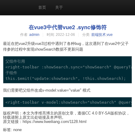
首页
关于
在vue3中代替vue2 .sync修饰符
作者:
admin
时间:
2022-12-06
分类:
前端技术
,
vue
最近在把vue2升级vue3过程中遇到了各种bug，这次遇到了在vue2中父子
传参的过程中发现showSearch数据不更新问题
父组件引用

<right-toolbar :showSearch.sync="showSearch" @queryTab
子组件

我们需要吧父组件改成v-model:value="value" 模式
<right-toolbar v-model:showSearch="showSearch" @query
版权声明：本文为李维亮博主的原创文章，遵循CC 4.0 BY-SA版权协议，
转载请附上原文出处链接及本声明。
原文链接：https://www.liweiliang.com/1128.html
标签: none