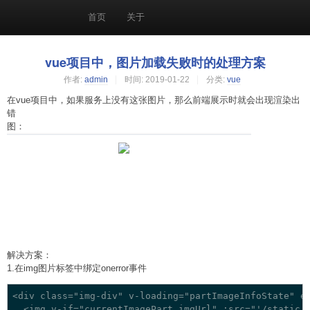
首页
关于
vue项目中，图片加载失败时的处理方案
作者:
admin
时间:
2019-01-22
分类:
vue
在vue项目中，如果服务上没有这张图片，那么前端展示时就会出现渲染出
错
图：
解决方案：
1.在img图片标签中绑定onerror事件
<div class="img-div" v-loading="partImageInfoState" 
  <img v-if="currentImagePart.imgUrl" :src="'/static/i