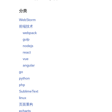
分类
WebStorm
前端技术
webpack
gulp
nodejs
react
vue
angular
go
python
php
SublimeText
linux
页面重构
echarts