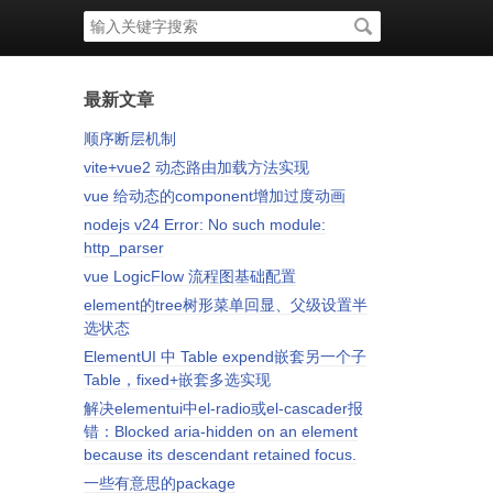
搜
索
关
键
字
最新文章
顺序断层机制
vite+vue2 动态路由加载方法实现
vue 给动态的component增加过度动画
nodejs v24 Error: No such module:
http_parser
e">

vue LogicFlow 流程图基础配置
ta="getModelList" :titles="['未添加','已添加']" filterable :
element的tree树形菜单回显、父级设置半
选状态
ElementUI 中 Table expend嵌套另一个子
Table，fixed+嵌套多选实现
解决elementui中el-radio或el-cascader报
错：Blocked aria-hidden on an element
because its descendant retained focus.
一些有意思的package