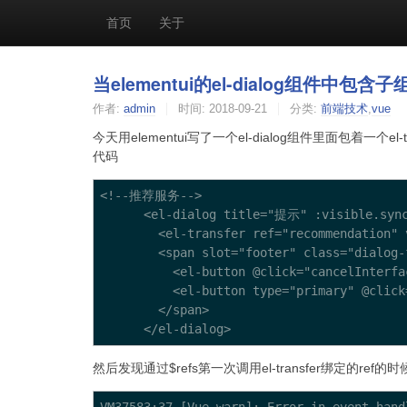
首页
关于
当elementui的el-dialog组件中包
作者:
admin
时间:
2018-09-21
分类:
前端技术
,
vue
今天用elementui写了一个el-dialog组件里面包着一个el-
代码
<!--推荐服务-->

      <el-dialog title="提示" :visible.sync=
        <el-transfer ref="recommendation"
        <span slot="footer" class="dialog-f
          <el-button @click="cancelInterf
          <el-button type="primary" @click
        </span>

然后发现通过$refs第一次调用el-transfer绑定的r