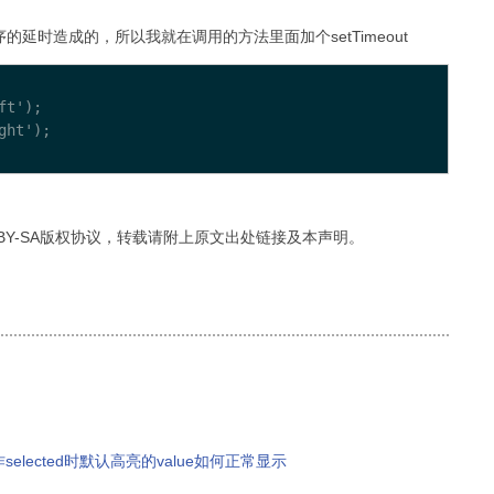
染顺序的延时造成的，所以我就在调用的方法里面加个setTimeout
t');

ht');

 BY-SA版权协议，转载请附上原文出处链接及本声明。
作selected时默认高亮的value如何正常显示