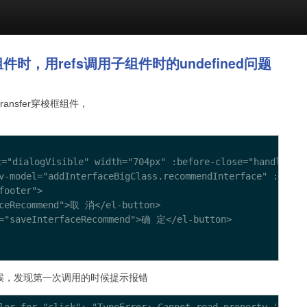
含子组件时，用refs调用子组件时的undefined问题
transfer穿梭框组件，
"dialogVisible" width="704px" :before-close="handleClos
 v-model="addInterfaceBigClass.recommendInterface" :da
ooter">

aceRecommend">取 消</el-button>

="saveInterfaceRecommend">确 定</el-button>

ef的时候，发现第一次调用的时候提示报错