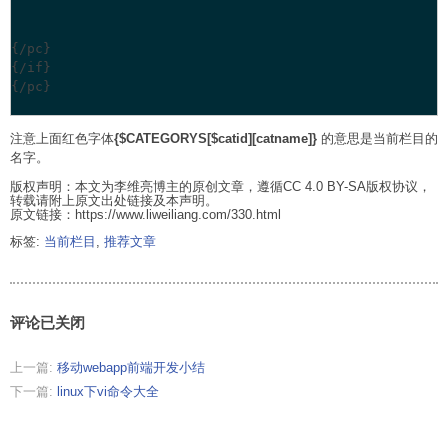
{/pc}

{/if}

{/pc}

注意上面红色字体
{$CATEGORYS[$catid][catname]}
的意思是当前栏目的
名字。
版权声明：本文为李维亮博主的原创文章，遵循CC 4.0 BY-SA版权协议，
转载请附上原文出处链接及本声明。
原文链接：https://www.liweiliang.com/330.html
标签:
当前栏目
,
推荐文章
评论已关闭
上一篇:
移动webapp前端开发小结
下一篇:
linux下vi命令大全