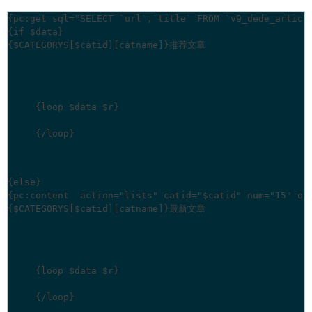
{pc:get sql="SELECT `url`,`title` FROM `v9_dede_articl
{$CATEGORYS[$catid][catname]}推荐文章
{else}

{$CATEGORYS[$catid][catname]}最新文章