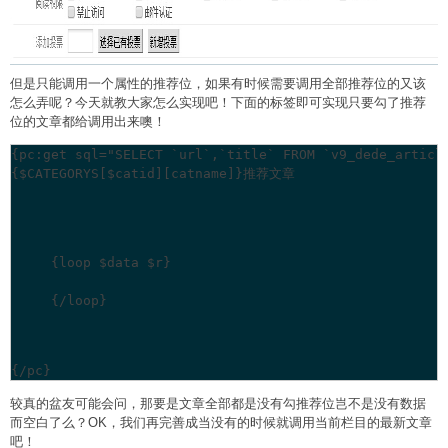
但是只能调用一个属性的推荐位，如果有时候需要调用全部推荐位的又该
怎么弄呢？今天就教大家怎么实现吧！下面的标签即可实现只要勾了推荐
位的文章都给调用出来噢！
{$CATEGORYS[$catid][catname]}推荐文章
{/pc}
较真的盆友可能会问，那要是文章全部都是没有勾推荐位岂不是没有数据
而空白了么？OK，我们再完善成当没有的时候就调用当前栏目的最新文章
吧！