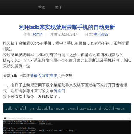
首页
关于
利用adb来实现禁用荣耀手机的自动更新
作者:
admin
时间:
2023-09-14
分类:
生活杂谈
昨天搞了台荣耀60pro的手机，看中了手机的屏幕，真的很不错，虽然配置
很垃。
经过测试发现基本上和华为有异曲同工之妙，但是通过查询发现新版的
Magic 6.x => 7.x 系统好像问题不少不敢升级尤其是断流及手机耗电，所以
果断先折腾一波
最新adb 下载请
请输入链接描述
点击这里
一、老样子去荣耀官网下载个荣耀助手来安装下驱动接下来打开开发者模
式，明细请参考原来写的文章
传送门
接下来直接上命令，发现报错了，