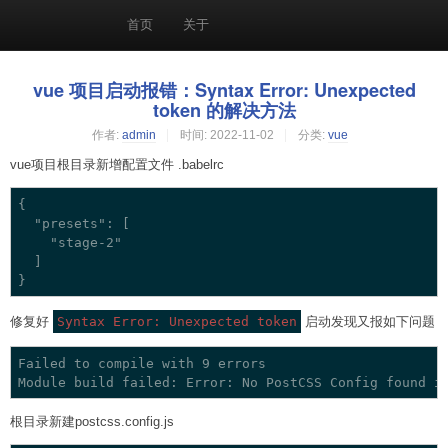
首页
关于
vue 项目启动报错：Syntax Error: Unexpected
token 的解决方法
作者:
admin
时间:
2022-11-02
分类:
vue
vue项目根目录新增配置文件 .babelrc
{

  "presets": [

    "stage-2"

  ]

修复好
Syntax Error: Unexpected token
启动发现又报如下问题
Failed to compile with 9 errors  

根目录新建postcss.config.js