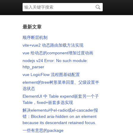
搜
索
关
键
字
最新文章
顺序断层机制
vite+vue2 动态路由加载方法实现
vue 给动态的component增加过度动画
nodejs v24 Error: No such module:
http_parser
vue LogicFlow 流程图基础配置
element的tree树形菜单回显、父级设置半
选状态
ElementUI 中 Table expend嵌套另一个子
Table，fixed+嵌套多选实现
解决elementui中el-radio或el-cascader报
错：Blocked aria-hidden on an element
because its descendant retained focus.
一些有意思的package