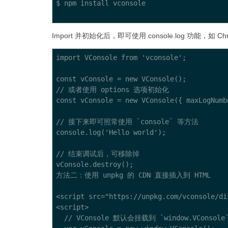
$ npm install vconsole

Import 并初始化后，即可使用 console.log 功能，如 Chr
import VConsole from 'vconsole';

const vConsole = new VConsole();

// 或者使用 options 选项初始化

const vConsole = new VConsole({ maxLogNumbe
// 接下来即可照常使用 `console` 等方法

console.log('Hello world');

// 结束调试后，可移除掉

vConsole.destroy();

方法二：使用 unpkg 的 CDN 直接插入到 HTML

<script src="https://unpkg.com/vconsole/di
<script>

  // VConsole 默认会挂载到 `window.VConsole`