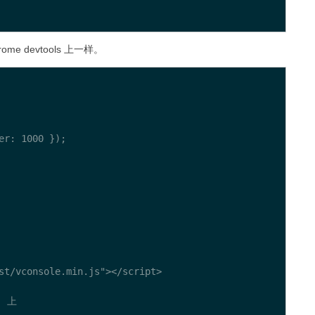
ome devtools 上一样。
r: 1000 });

st/vconsole.min.js"></script>

 上
