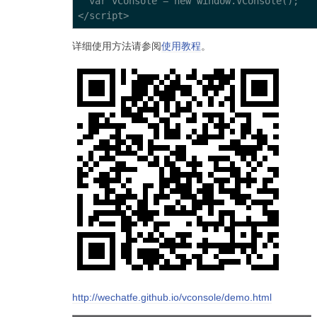
  var vConsole = new window.VConsole();

详细使用方法请参阅
使用教程
。
http://wechatfe.github.io/vconsole/demo.html