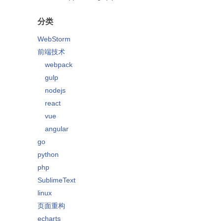
分类
WebStorm
前端技术
webpack
gulp
nodejs
react
vue
angular
go
python
php
SublimeText
linux
页面重构
echarts