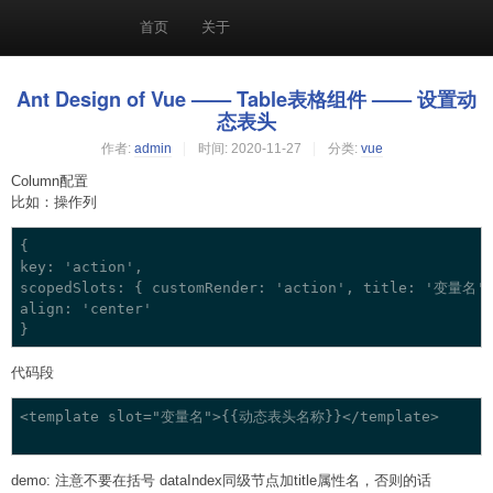
首页
关于
Ant Design of Vue —— Table表格组件 —— 设置动
态表头
作者:
admin
时间:
2020-11-27
分类:
vue
Column配置
比如：操作列
{

key: 'action',

scopedSlots: { customRender: 'action', title: '变量名' 
align: 'center'

代码段
<template slot="变量名">{{动态表头名称}}</template>

demo: 注意不要在括号 dataIndex同级节点加title属性名，否则的话