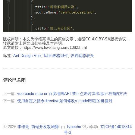
版权声明：本文为李维亮博主的原创文章，遵循CC 4.0 BY-SA版权协议，
转载请附上原文出处链接及本声明。
原文链接：https://www.liweiliang.com/1082.html
标签:
Ant Design Vue
,
Table表格组件
,
设置动态表头
评论已关闭
上一篇:
vue-baidu-map or 百度地图API 禁止点击时弹出地址详情的方法
下一篇:
使用自定义指令directive如何修改v-model绑定的键值对
© 2026
李维亮_前端开发攻城狮
. 由
Typecho
强力驱动.
京ICP备14018314
号-3