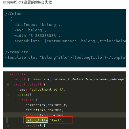
scopedSlots设置的title会失效
//Column

  {

    dataIndex: 'belong',

    key: 'belong',

    width:'8.33333333%',

    scopedSlots: {customRender: 'belong',title:'belong
  }

//template

<template slot="belongTitle">{{belongTitle}}</template