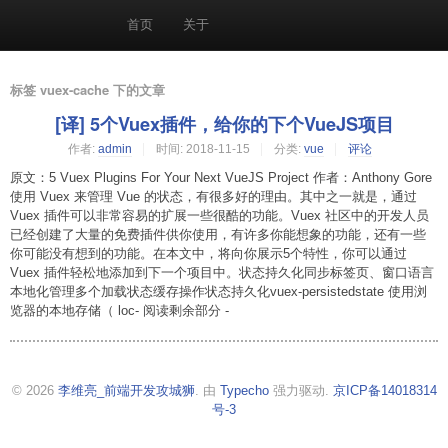
首页
关于
标签 vuex-cache 下的文章
[译] 5个Vuex插件，给你的下个VueJS项目
作者:
admin
时间:
2018-11-15
分类:
vue
评论
原文：5 Vuex Plugins For Your Next VueJS Project 作者：Anthony Gore
使用 Vuex 来管理 Vue 的状态，有很多好的理由。其中之一就是，通过
Vuex 插件可以非常容易的扩展一些很酷的功能。Vuex 社区中的开发人员
已经创建了大量的免费插件供你使用，有许多你能想象的功能，还有一些
你可能没有想到的功能。在本文中，将向你展示5个特性，你可以通过
Vuex 插件轻松地添加到下一个项目中。状态持久化同步标签页、窗口语言
本地化管理多个加载状态缓存操作状态持久化vuex-persistedstate 使用浏
览器的本地存储（ loc- 阅读剩余部分 -
© 2026
李维亮_前端开发攻城狮
. 由
Typecho
强力驱动.
京ICP备14018314
号-3